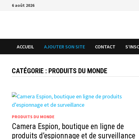
Passer
6 août 2026
au
contenu
ACCUEIL
AJOUTER SON SITE
CONTACT
S’INS
CATÉGORIE :
PRODUITS DU MONDE
PRODUITS DU MONDE
Camera Espion, boutique en ligne de
produits d’espionnage et de surveillance