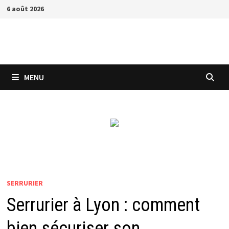
Passer
6 août 2026
au
contenu
MENU
SERRURIER
Serrurier à Lyon : comment
bien sécuriser son