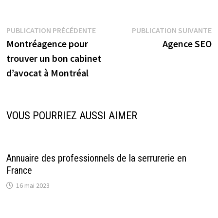
Navigation
Publication
P
PUBLICATION PRÉCÉDENTE
PUBLICATION SUIVANTE
précédente :
s
Montréagence pour
Agence SEO
de
trouver un bon cabinet
l’article
d’avocat à Montréal
VOUS POURRIEZ AUSSI AIMER
Annuaire des professionnels de la serrurerie en
France
16 mai 2023