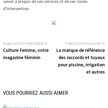
savoir à propos de ses services et de ses zones
d’intervention.
Navigation
Publication
P
PUBLICATION PRÉCÉDENTE
PUBLICATION SUIVANTE
précédente :
s
Culture Femme, votre
La marque de référence
de
magazine féminin
des raccords et tuyaux
l’article
pour piscine, irrigation
et autres
VOUS POURRIEZ AUSSI AIMER