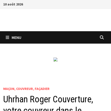
Passer
10 août 2026
au
contenu
MENU
MAÇON, COUVREUR, FAÇADIER
Uhrhan Roger Couverture,
votre couvreur dans le